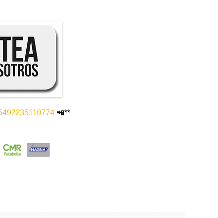
e/5492235110774
📲**