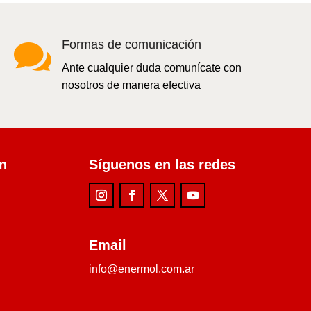

Formas de comunicación
Ante cualquier duda comunícate con
nosotros de manera efectiva
ón
Síguenos en las redes
Email
info@enermol.com.ar